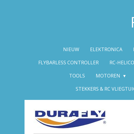
Ga
direct
naar
de
hoofdinhoud
NIEUW
ELEKTRONICA
FLYBARLESS CONTROLLER
RC-HELIC
TOOLS
MOTOREN
STEKKERS & RC VLIEGTUI