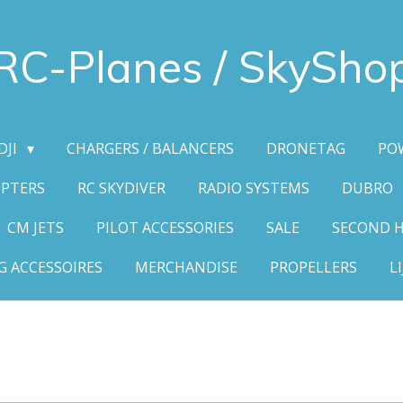
RC-Planes / SkySho
DJI
CHARGERS / BALANCERS
DRONETAG
PO
OPTERS
RC SKYDIVER
RADIO SYSTEMS
DUBRO
CM JETS
PILOT ACCESSORIES
SALE
SECOND 
G ACCESSOIRES
MERCHANDISE
PROPELLERS
L