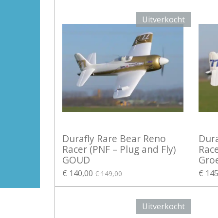
Uitverkocht
Durafly Rare Bear Reno
Dura
Racer (PNF – Plug and Fly)
Race
GOUD
Gro
€ 140,00
€ 145
€ 149,00
Uitverkocht