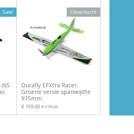
Sale!
Uitverkocht
 (6S
Durafly EFXtra Racer.
no
Groene versie spanwijdte
975mm
€ 159,00
€ 170,00