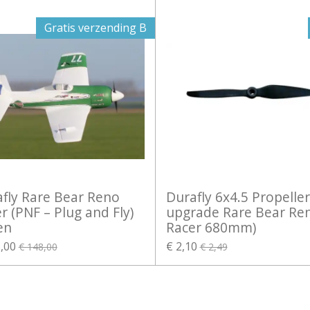
Gratis verzending B
fly Rare Bear Reno
Durafly 6x4.5 Propeller
r (PNF – Plug and Fly)
upgrade Rare Bear Re
en
Racer 680mm)
,00
€ 2,10
€ 148,00
€ 2,49