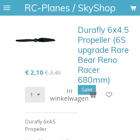
RC-Planes / SkyShop
Ga
direct
naar
Durafly 6x4.5
de
hoofdinhoud
Propeller (6S
upgrade Rare
Bear Reno
Racer
€ 2,10
€ 2,49
680mm)
Sale!
In
winkelwagen
Durafly 6x4.5
Propeller