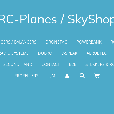
RC-Planes / SkySho
GERS / BALANCERS
DRONETAG
POWERBANK
R
RADIO SYSTEMS
DUBRO
V-SPEAK
AEROBTEC
SECOND HAND
CONTACT
B2B
STEKKERS & R
PROPELLERS
LIJM