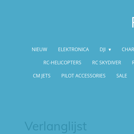
Ga
direct
naar
de
hoofdinhoud
NIEUW
ELEKTRONICA
DJI
CHAR
RC-HELICOPTERS
RC SKYDIVER
CM JETS
PILOT ACCESSORIES
SALE
Verlanglijst