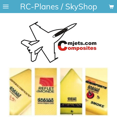
RC-Planes / SkyShop
Ga
direct
naar
de
hoofdinhoud