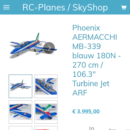
RC-Planes / SkyShop
Ga
direct
naar
Phoenix
de
hoofdinhoud
AERMACCHI
MB-339
blauw 180N -
270 cm /
106.3"
Turbine Jet
ARF
€ 3.995,00
In