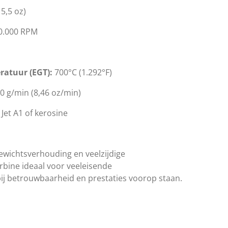
15,5 oz)
0.000 RPM
ratuur (EGT):
700°C (1.292°F)
0 g/min (8,46 oz/min)
 Jet A1 of kerosine
wichtsverhouding en veelzijdige
rbine ideaal voor veeleisende
j betrouwbaarheid en prestaties voorop staan.