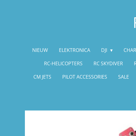
Ga
direct
naar
de
hoofdinhoud
NIEUW
ELEKTRONICA
DJI
CHAR
RC-HELICOPTERS
RC SKYDIVER
CM JETS
PILOT ACCESSORIES
SALE