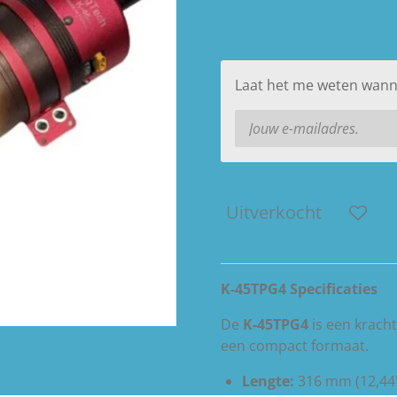
€ 3.540,00
Laat het me weten wanne
Uitverkocht
K-45TPG4 Specificaties
De
K-45TPG4
is een kracht
een compact formaat.
Lengte:
316 mm (12,44