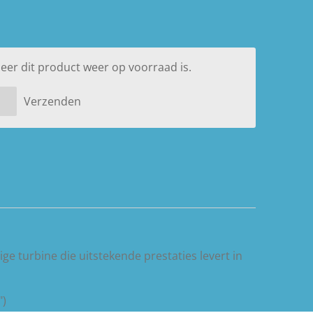
er dit product weer op voorraad is.
Verzenden
ige turbine die uitstekende prestaties levert in
")