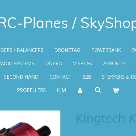
RC-Planes / SkySho
GERS / BALANCERS
DRONETAG
POWERBANK
R
RADIO SYSTEMS
DUBRO
V-SPEAK
AEROBTEC
SECOND HAND
CONTACT
B2B
STEKKERS & R
PROPELLERS
LIJM
Kingtech 