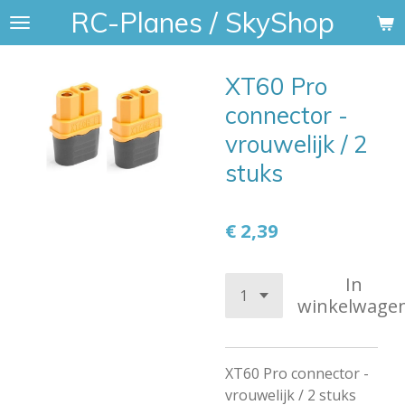
RC-Planes / SkyShop
Ga
direct
naar
XT60 Pro
de
hoofdinhoud
connector -
vrouwelijk / 2
stuks
€ 2,39
In
winkelwage
XT60 Pro connector -
vrouwelijk / 2 stuks