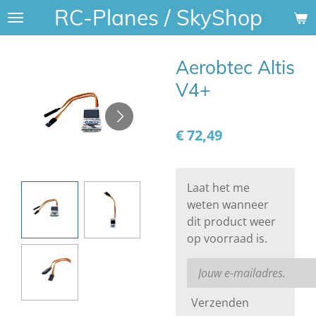
RC-Planes / SkyShop
Ga
direct
naar
Aerobtec Altis
de
hoofdinhoud
V4+
€ 72,49
Laat het me
weten wanneer
dit product weer
op voorraad is.
Verzenden